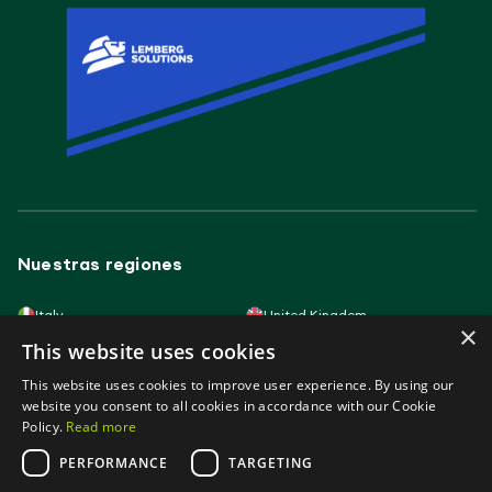
Nuestras regiones
Italy
United Kingdom
×
Lithuania
France
This website uses cookies
Spain
Germany
Latvia
Slovakia
This website uses cookies to improve user experience. By using our
Poland
Portugal
Hungary
website you consent to all cookies in accordance with our Cookie
Policy.
Read more
PERFORMANCE
TARGETING