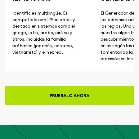
Identific es multilingüe. Es
El Generador de c
compatible con 129 idiomas y
los administrador
destaca en sistemas como el
las reglas. Una ve
griego, latín, árabe, cirílico y
nuestro algoritmo
otros, incluidas la familia
descubrimiento pr
bráhmica (japonés, coreano,
citas según las n
vietnamita) y el hebreo.
fomentando la coh
precisión en los 
PRUEBALO AHORA